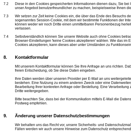
7.2
Diese in den Cookies gespeicherten Informationen dienen dazu, Sie be
unser Angebot benutzerfreundlicher zu machen, beispielsweise Ihnen die 
7.3
Wir setzen
zur Zeit
keine Cookies ein, die über das Ende des Besuchs der
sogenanntes Session-Cookie, mit dem wir bestimmte Funktionen der Intern
können weder wir noch Dritte einen unmittelbaren Personenbezug herlei
verlassen.
7.4
Selbstverständlich können Sie unsere Website auch ohne Cookies betrach
Browser-Einstellungen 'keine Cookies akzeptieren' wählen. Wie das im Ei
Cookies akzeptieren, kann dieses aber unter Umständen zu Funktionse
8.
Kontaktformular
Mit unserem Kontaktformular können Sie Ihre Anfrage an uns richten. Da
freien Entscheidung, ob Sie diese Daten eingeben.
Ihre Daten werden über unseren Provider per E-Mail an uns weitergelei
bestehen. Eine Nutzung zu einem anderen Zweck oder eine Datenweiterga
Bearbeitung Ihrer konkreten Anfrage oder Bestellung. Eine Verarbeitun
Dritte weitergegeben.
Bitte beachten Sie, dass bei der Kommunikation mittels E-Mail die Datens
Postweg empfehlen.
9.
Änderung unserer Datenschutzbestimmungen
Wir behalten uns das Recht vor, unsere Sicherheits- und Datenschutzmaß
Fällen werden wir auch unsere Hinweise zum Datenschutz entsprechend a