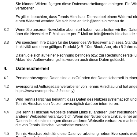
Sie können Widerruf gegen diese Datenverarbeitungen einlegen. Ein Wid
verarbeiten.
Es gilt zu beachten, dass Tennis Hirschau -Dienste bei einem Widerruf n
einen Widerruf wenden Sie sich bitte an: info@tennis-hirschau.de.
3.2
Wenn Sie unseren Newsletter abonniert haben, verarbeiten wir Ihre Date
über die Newsletter E-Mails oder per E-Mail an info@tennis-hirschau.de s
3.3
Wir speichern Ihre Daten für die Dauer des Vertragsverhältnisses. Stan
Inaktivität und ohne gültiges Produkt (z.B. 10er Block, Abo, etc.) 5 Jahre
Daten, die sich auf einer Rechnung befinden bzw. zur Rechnungserstell
Ablauf der Aufbewahrungsfrist werden auch diese Daten gelöscht.
4.
Datensicherheit
4.1
Personenbezogene Daten sind aus Gründen der Datensicherheit in ein
4.2
Eversports
ist
Auftragsdatenverarbeiter
von Tennis Hirschau und hat ange
https://www.eversports.at/h/security).
4.3
Wird Tennis Hirschau bekannt, dass Daten des Nutzers systematisch u
Tennis Hirschau den Nutzer unverzüglich darüber informieren.
4.4
Die Tennis Hirschau Webseite enthält Links zu anderen Dienstleistungen
anderer Webseiten verantwortlich. Wenn der Nutzer dem Link zu einer ander
Datenschutzbestimmungen dieser anderen Webseite vertraut zu machen. 
die von Tennis Hirschau verarbeitet werden.
4.5
Tennis Hirschau zieht für diese Datenverarbeitung neben
Eversports
weit