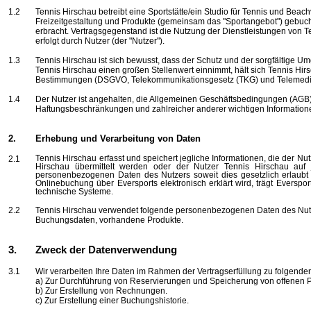
1.2
Tennis Hirschau betreibt eine Sportstätte/ein Studio für Tennis und Beac
Freizeitgestaltung und Produkte (gemeinsam das "Sportangebot") gebucht
erbracht. Vertragsgegenstand ist die Nutzung der Dienstleistungen von T
erfolgt durch Nutzer (der "Nutzer").
1.3
Tennis Hirschau ist sich bewusst, dass der Schutz und der sorgfältige 
Tennis Hirschau einen großen Stellenwert einnimmt, hält sich Tennis Hi
Bestimmungen (DSGVO, Telekommunikationsgesetz (TKG) und Telemedi
1.4
Der Nutzer ist angehalten, die Allgemeinen Geschäftsbedingungen (AGB)
Haftungsbeschränkungen und zahlreicher anderer wichtigen Information
2.
Erhebung und Verarbeitung von Daten
Tennis Hirschau erfasst und speichert jegliche Informationen, die der Nu
2.1
Hirschau übermittelt werden oder der Nutzer Tennis Hirschau auf j
personenbezogenen Daten des Nutzers soweit dies gesetzlich erlaubt 
Onlinebuchung über
Eversports
elektronisch erklärt wird, trägt
Everspor
technische Systeme.
2.2
Tennis Hirschau verwendet folgende personenbezogenen Daten des Nutze
Buchungsdaten, vorhandene Produkte.
3.
Zweck der Datenverwendung
3.1
Wir verarbeiten Ihre Daten im Rahmen der Vertragserfüllung zu folgend
a) Zur Durchführung von Reservierungen und Speicherung von offenen 
b) Zur Erstellung von Rechnungen.
c) Zur Erstellung einer Buchungshistorie.