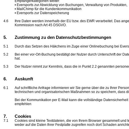
Empfängerkategorien weiter:
•
Eversports
zur Abwicklung von Buchungen, Verwaltung von Produkten,
•
MailChimp
für die Kundenkommunikation
•
Eversports
zur Datenspeicherung
4.6
Ihre Daten werden innerhalb der EU bzw. des EWR verarbeitet. Das an
Kommission nach Art 45 DSGVO.
5.
Zustimmung zu den Datenschutzbestimmungen
5.1
Durch das Setzen des Häkchens im Zuge einer Onlinebuchung bei
Evers
5.2
Bei einer vor-Ort-Buchung bestätigt der Nutzer durch Unterschrift der 
hat.
5.3
Der Nutzer nimmt zur Kenntnis, dass die in Punkt 2.2 genannten perso
6.
Auskunft
6.1
Auf schriftliche Anfrage informieren wir Sie gerne über die zu Ihrer Pe
technischen und organisatorischen Maßnahmen so zu speichern, dass dies
Bei der Kommunikation per E-Mail kann die vollständige Datensicherheit 
empfehlen
7.
Cookies
7.1
Cookies sind kleine Textdateien, die von Ihrem Browser gesammelt und 
weder auf die Daten Ihrer Festplatte zugreifen noch dort Schaden anricht