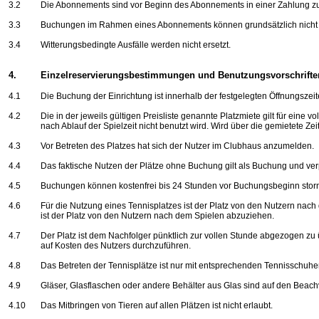
3.2
Die Abonnements sind vor Beginn des Abonnements in einer Zahlung z
3.3
Buchungen im Rahmen eines Abonnements können grundsätzlich nicht s
3.4
Witterungsbedingte Ausfälle werden nicht ersetzt.
4.
Einzelreservierungsbestimmungen und Benutzungsvorschrifte
4.1
Die Buchung der Einrichtung ist innerhalb der festgelegten Öffnungszei
4.2
Die in der jeweils gültigen Preisliste genannte Platzmiete gilt für eine v
nach Ablauf der Spielzeit nicht benutzt wird. Wird über die gemietete Ze
4.3
Vor Betreten des Platzes hat sich der Nutzer im Clubhaus anzumelden.
4.4
Das faktische Nutzen der Plätze ohne Buchung gilt als Buchung und verpf
4.5
Buchungen können kostenfrei bis 24 Stunden vor Buchungsbeginn storn
4.6
Für die Nutzung eines Tennisplatzes ist der Platz von den Nutzern nac
ist der Platz von den Nutzern nach dem Spielen abzuziehen.
4.7
Der Platz ist dem Nachfolger pünktlich zur vollen Stunde abgezogen zu ü
auf Kosten des Nutzers durchzuführen.
4.8
Das Betreten der Tennisplätze ist nur mit entsprechenden Tennisschuhen 
4.9
Gläser, Glasflaschen oder andere Behälter aus Glas sind auf den Beachvo
4.10
Das Mitbringen von Tieren auf allen Plätzen ist nicht erlaubt.