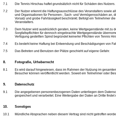
7.1
Die Tennis Hirschau haftet grundsätzlich nicht für Schäden des Nutzers.
7.2
Der Nutzer erkennt die Haftungsausschlüsse des Veranstalters sowie al
und Organisationen für Personen-, Sach- und Vermögensschäden an, die 
Vorsatz und grobe Fahrlässigkeit beschränkt. Befolgt ein Teilnehmer die
Veranstalters.
7.3
Dem Nutzer wird ausdrücklich geraten, keine Wertgegenstände mit zu d
Sorgfaltspflichten für dennoch eingebrachte Wertgegenstände überno
Verfügung gestellten Spind begründet keinerlei Pflichten von Tennis H
7.4
Es besteht keine Haftung bei Entwendung und Beschädigungen von Fa
7.5
Das Betreten und Benutzen der Plätze geschieht auf eigene Gefahr.
8.
Fotografie, Urheberrecht
8.1
Es wird darauf hingewiesen, dass im Rahmen der Nutzung im gesamten G
Besucher können veröffentlicht werden. Soweit ein Teilnehmer oder Be
9.
Datenschutz
9.1
Die angegebenen personenbezogenen Daten unterliegen dem Datensch
gespeichert und verarbeitet. Eine Weitergabe der Daten an Dritte findet ni
10.
Sonstiges
10.1
Mündliche Absprachen neben diesem Vertrag sind nicht getroffen worden.