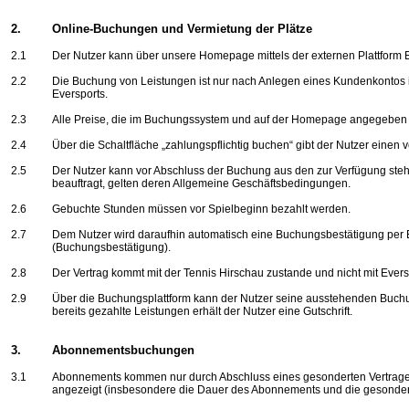
2.
Online-Buchungen und Vermietung der Plätze
2.1
Der Nutzer kann über unsere Homepage mittels der externen Plattform
2.2
Die Buchung von Leistungen ist nur nach Anlegen eines Kundenkontos
Eversports
.
2.3
Alle Preise, die im Buchungssystem und auf der Homepage angegeben sin
2.4
Über die Schaltfläche „zahlungspflichtig buchen“ gibt der Nutzer einen
2.5
Der Nutzer kann vor Abschluss der Buchung aus den zur Verfügung steh
beauftragt, gelten deren Allgemeine Geschäftsbedingungen.
2.6
Gebuchte Stunden müssen vor Spielbeginn bezahlt werden.
2.7
Dem Nutzer wird daraufhin automatisch eine Buchungsbestätigung per E
(Buchungsbestätigung).
2.8
Der Vertrag kommt mit der Tennis Hirschau zustande und nicht mit
Evers
2.9
Über die Buchungsplattform kann der Nutzer seine ausstehenden Buchu
bereits gezahlte Leistungen erhält der Nutzer eine Gutschrift.
3.
Abonnementsbuchungen
3.1
Abonnements kommen nur durch Abschluss eines gesonderten Vertrage
angezeigt (insbesondere die Dauer des Abonnements und die gesondert