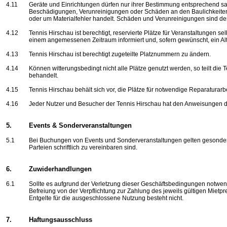
4.11
Geräte und Einrichtungen dürfen nur ihrer Bestimmung entsprechend sa
Beschädigungen, Verunreinigungen oder Schäden an den Baulichkeiten,
oder um Materialfehler handelt. Schäden und Verunreinigungen sind de
4.12
Tennis Hirschau ist berechtigt, reservierte Plätze für Veranstaltungen s
einem angemessenen Zeitraum informiert und, sofern gewünscht, ein Alte
4.13
Tennis Hirschau ist berechtigt zugeteilte Platznummern zu ändern.
4.14
Können witterungsbedingt nicht alle Plätze genutzt werden, so teilt di
behandelt.
4.15
Tennis Hirschau behält sich vor, die Plätze für notwendige Reparaturarb
4.16
Jeder Nutzer und Besucher der Tennis Hirschau hat den Anweisungen de
5.
Events & Sonderveranstaltungen
5.1
Bei Buchungen von Events und Sonderveranstaltungen gelten gesonder
Parteien schriftlich zu vereinbaren sind.
6.
Zuwiderhandlungen
6.1
Sollte es aufgrund der Verletzung dieser Geschäftsbedingungen notwen
Befreiung von der Verpflichtung zur Zahlung des jeweils gültigen Mietp
Entgelte für die ausgeschlossene Nutzung besteht nicht.
7.
Haftungsausschluss